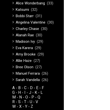
Alice Wonderbang
(33)
Katsumi
(32)
Bobbi Starr
(31)
Angelina Valentine
(30)
Charley Chase
(30)
Alanah Rae
(30)
Madison Ivy
(29)
Eva Karera
(29)
Amy Brooke
(29)
Allie Haze
(27)
Bree Olson
(27)
Manuel Ferrara
(26)
Sarah Vandella
(26)
A
B
C
D
E
F
-
-
-
-
-
G
H
I
J
K
L
-
-
-
-
-
M
N
O
P
Q
-
-
-
-
R
S
T
U
V
-
-
-
-
W
X
Y
Z
-
-
-